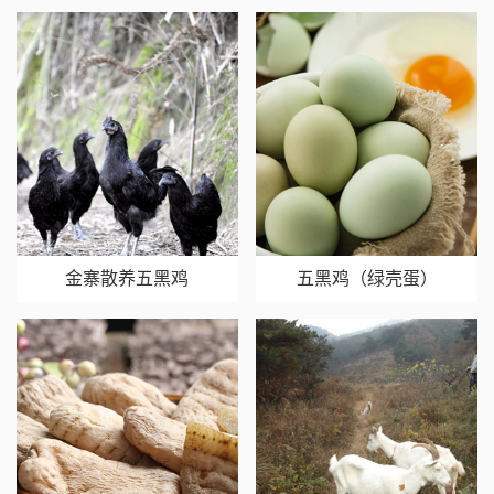
金寨散养五黑鸡
五黑鸡（绿壳蛋）