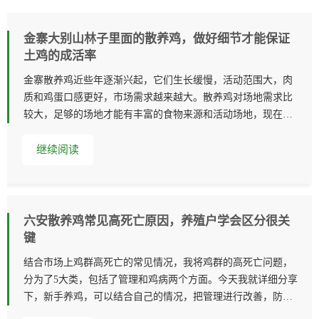
金寨大别山林子里面的散养鸡，做好细节才能保证
土鸡的成活率
金寨散养鸡近些年逐渐兴起，它们生长缓慢，活动范围大，肉
质和鸡蛋口感更好，市场需求越来越大。散养鸡对场地需求比
较大，足够的场地才能有丰富的食物来源和活动场地，现在足
够的场地，多数是山
继续阅读
六安散养鸡常见高死亡原因，养殖户学会区分很关
键
结合市场上鸡群高死亡的常见情况，我将鸡群的高死亡问题，
分为了5大类，包括了管理和鸡病两个方面。今天我就详细分享
下，新手养鸡，可以结合自己的情况，把管理进行改善，防止
犯同样的错误。养